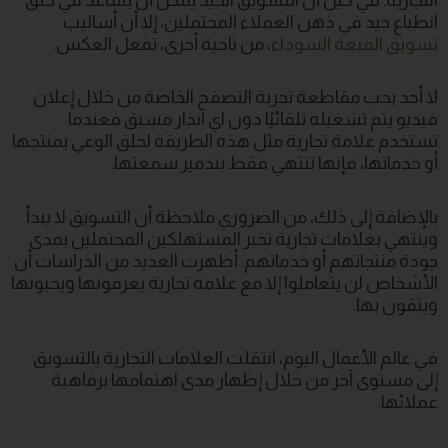
انطباع جيد في ذهن العملاء المحتملين، إلا أن أساليب
تسويق القبعة السوداء
، من ناحية أخرى، تفعل العكس.
لا أحد يحب مقاطعة تجربة التصفح الخاصة من خلال إعلان
فيديو يتم تشغيله تلقائيًا دون اي انذار مسبق فعندما
تستخدم علامة تجارية مثل هذه الطريقة لخلق الوعي بمنتجها
أو خدماتها، فإنها تنتهي فقط بتدمير سمعتها.
بالإضافة إلى ذلك، من الضروري ملاحظة أن التسويق لا يبدأ
وينتهي بعلامات تجارية تخبر المستهلكين المحتملين بمدى
جودة منتجاتهم أو خدماتهم. أظهرت العديد من الدراسات أن
الأشخاص لن يتعاملوا إلا مع علامة تجارية يعرفونها ويحبونها
ويثقون بها.
في عالم الأعمال اليوم، انتقلت العلامات التجارية بالتسويق
إلى مستوى آخر من خلال إظهار مدى اهتمامها برفاهية
عملائها.