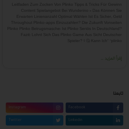
Leitfaden Zum Zocken Von Plinko Tipps & Tricks Für Gewinn
Content Spielangebot Bei Wunderino – Das Können Sie
Erwarten Linienanzahl Optimal Wählen Ist Es Sicher, Geld
Throughout Plinko-apps Einzuzahlen? Die Zukunft Vonseiten
Plinko Plinko Betrugsmasche: Ist Plinko Seriös In Deutschland?
Fazit: Lohnt Sich Das Plinko Game Aus Sicht Deutscher
Spieler? 1 🤔 Kann Ich” “plinko
إقرأ المزيد ...
تابعنا
Instagram
Facebook
Twitter
Linkedin