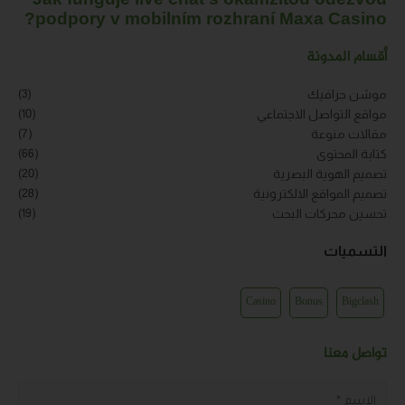
Jak funguje live chat s okamžitou odezvou
podpory v mobilním rozhraní Maxa Casino?
أقسام المدونة
(3)
موشن جرافيك
(10)
مواقع التواصل الاجتماعي
(7)
مقالات منوعة
(66)
كتابة المحتوى
(20)
تصميم الهوية البصرية
(28)
تصميم المواقع الالكترونية
(19)
تحسين محركات البحث
التسميات
Casino
Bonus
Bigclash
تواصل معنا