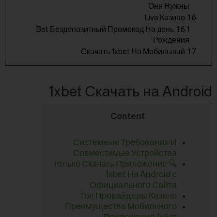
Они Нужны
Live Казино
1.6
Bet Бездепозитный Промокод На день
1.6.1
Рождения
Скачать 1xbet На Мобильный
1.7
1xbet Скачать на Android
Content
Системные Требования И
Совместимые Устройства
🔍 только Скачать Приложение
1xbet На Android с
Официального Сайта
Топ Провайдеры Казино
Преимущества Мобильного
Приложения 1хбет