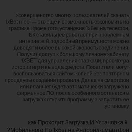
Усовершенство многих пользователей скачать
1xBet mobi — это еще и возможность сэкономить на
трафике. Кроме того, установив 1хБет на телефон,
БК стабильнее работает при проблемном
интернете. В подробный преимуществ можно
доводят и более высокой скорость соединения.
Получит доступ к большому личному кабинету
1XBET для управления ставками, просмотра
истории игр и вывода средств. Посетители могут
воспользоваться сайтом-копией без повторном
процедуры создания профиля. Далее на смартфон
или планшет будет автоматически загружено
фирменное ПО, после особенного останется в
загрузках открыть программу а запустить ее
установку.
📱как Проходит Загрузка И Установка
Мобильного По 1хбет на Андроид-смартфон?