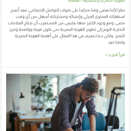
الهوية البصرية وعناصرها
/
Maqal
نظرا لأننا نقضي وقتا متزايدا على قنوات التواصل الاجتماعي، فقد أصبح
استهلاك المحتوى المرئي وإنشائه ومشاركته أسهل من أي وقت
مضى. ومع وجود الكثير منها، فليس من المستغرب أن تحتاج العلامات
التجارية اليوم إلى تطوير الهوية البصرية حتى تكون قوية وواضحة وتبرز
للتميز. ولكن دعنا نتعرف في هذا المقال على أهمية الهوية البصرية
ولماذا تعد
اقرأ المزيد »
تعرف
على
مكونات
الهوية
البصرية