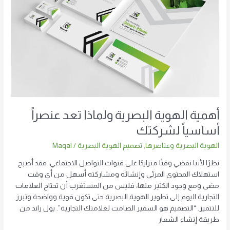
تعد
عنصراً
أساسياً
لشركتك
أهمية الهوية البصرية ولماذا تعد عنصراً
أساسياً لشركتك
الهوية البصرية وعناصرها
,
تصميم الهوية البصرية
/
Maqal
نظرًا لأننا نقضي وقتًا متزايدًا على قنوات التواصل الاجتماعي، فقد أصبح
استهلاك المحتوى المرئي وإنشائه ومشاركته أسهل من أي وقت
مضى ومع وجود الكثير منها، فليس من المستغرب أن تحتاج العلامات
التجارية اليوم إلى تطوير الهوية البصرية حتى تكون قوية وواضحة وتبرز
للتتميز. “التصميم هو السفير الصامت لعلامتك التجارية”. بول راند من
طريقة إنشاء الشعار