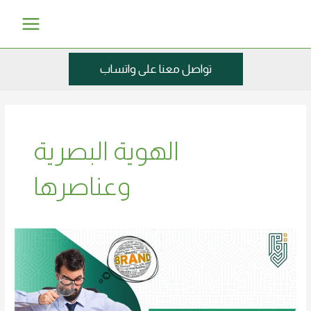
خطي
Main
لى
Menu
لمحتوى
تواصل معنا على واتساب
الهوية البصرية
وعناصرها
كيفية
تطوير
هوية
تجارية
متكاملة