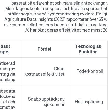
baserat på erfarenhet och manuella ante
Men dagens konkurrenspress och krav på s
ställer högre krav på systematisering av dat
Agriculture Data Insights (2022) rapporterar 
av kommersiella hönsproducenter att digital
har ökat deras effektivitet med m
Praktiskt
Teknol
Fördel
Exempel
Funkt
Automatiserad
spårning av
Ökad
Foderko
foderintag via
kostnadseffektivitet
mobilapp
Realtidsdata
om flockens
Snabb upptäckt av
aktivitet och
Hälsosp
sjukdomar
förekomst av