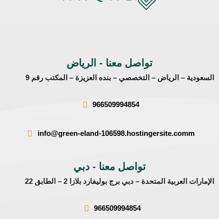
تواصل معنا - الرياض
الرياض – التخصصي – بنده العزيزة – المكتب رقم 9
966509994854
info@green-eland-106598.hostingersite.
تواصل معنا - دبي
ة المتحدة – دبي برج بوليفارد بلازا 2 – الطابق 22
966509994854