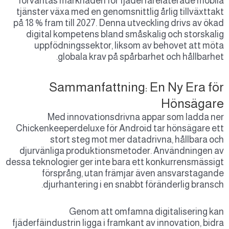
förväntas marknaden för fjäderfärelatera
tjänster växa med en genomsnittlig årlig til
på 18 % fram till 2027. Denna utveckling driv
digital kompetens bland småskalig och s
uppfödningssektor, liksom av behovet
globala krav på spårbarhet och hå
Sammanfattning: En Ny E
Höns
Med innovationsdrivna appar som 
Chickenkeeperdeluxe för Android tar höns
stort steg mot mer datadrivna, hål
djurvänliga produktionsmetoder. Användn
dessa teknologier ger inte bara ett konkurre
försprång, utan främjar även ansva
djurhantering i en snabbt föränderlig
Genom att omfamna digitalis
fjäderfäindustrin ligga i framkant av innovat