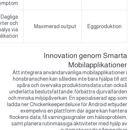
symptom
Dagliga
rapporter och
Maximerad output
Eggprod
analys via
applikation
Innovation genom 
Mobilapplik
Att integrera användarvänliga mobilapplik
hönsbranschen kan således inte bara hjälpa
spåra och övervaka produktionsdata u
underlätta beslutsfattande, förbättra djur
och minska miljöpåverkan. En specialisera
ladda ner Chickenkeeperdeluxe för Android
exempelvis en plattform där ägare ka
flockens data, få varningssignaler om häls
samt planera rutinmässiga aktiviteter med