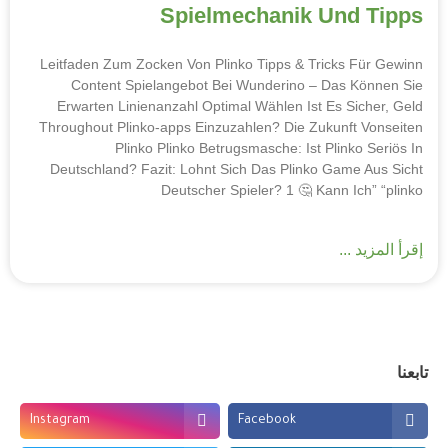
Spielmechanik Und 
Leitfaden Zum Zocken Von Plinko Tipps & Tricks Fü
Content Spielangebot Bei Wunderino – Das Kö
Erwarten Linienanzahl Optimal Wählen Ist Es Sic
Throughout Plinko-apps Einzuzahlen? Die Zukunft V
Plinko Plinko Betrugsmasche: Ist Plinko 
Deutschland? Fazit: Lohnt Sich Das Plinko Game A
Deutscher Spieler? 1 🤔 Kann Ich
د ...
Instagram
Facebook