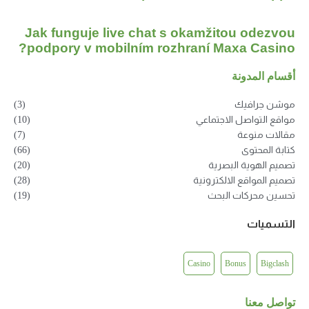
Jak funguje live chat s okamžitou 
podpory v mobilním rozhraní Maxa C
دونة
فيك
(3)
اصل الاجتماعي
(10)
وعة
(7)
توى
(66)
ية البصرية
(20)
اقع الالكترونية
(28)
كات البحث
(19)
ت
Casino
Bonus
نا