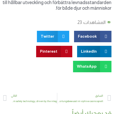
till hållbar utveckling och förbättra levnadss
för både djur och m
هدات:
23
Twitter
Facebo
Pinterest
Linked
WhatsAp
Next
التالي
Recent years have witnessed a transformative shift in firearm safety technology, driven by the integ
Wie man verantwortungsbewusst im viphive casino spielt
ك أيضاً