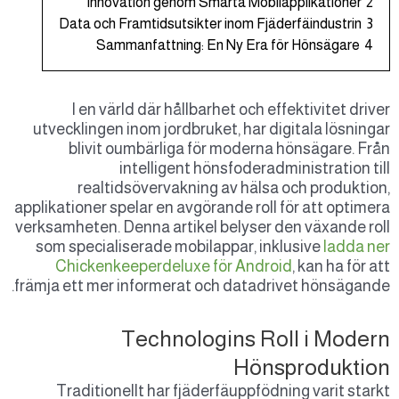
Innovation genom Smarta Mobilapplikat
Data och Framtidsutsikter inom Fjäderfäind
Sammanfattning: En Ny Era för Höns
I en värld där hållbarhet och effektivi
utvecklingen inom jordbruket, har digitala 
blivit oumbärliga för moderna hönsäg
intelligent hönsfoderadministra
realtidsövervakning av hälsa och pr
applikationer spelar en avgörande roll för att
verksamheten. Denna artikel belyser den väx
som specialiserade mobilappar, inklusive
Chickenkeeperdeluxe för Android
, kan 
främja ett mer informerat och datadrivet hö
Technologins Roll i 
Hönsprod
Traditionellt har fjäderfäuppfödning var