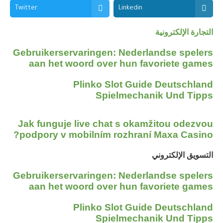
Twitter
Linkedin
إلكترونية
Gebruikerservaringen: Nederlandse s
aan het woord over hun favoriete
Plinko Slot Guide Deuts
Spielmechanik Und
Jak funguje live chat s okamžitou 
podpory v mobilním rozhraní Maxa C
لإلكتروني
Gebruikerservaringen: Nederlandse s
aan het woord over hun favoriete
Plinko Slot Guide Deuts
Spielmechanik Und