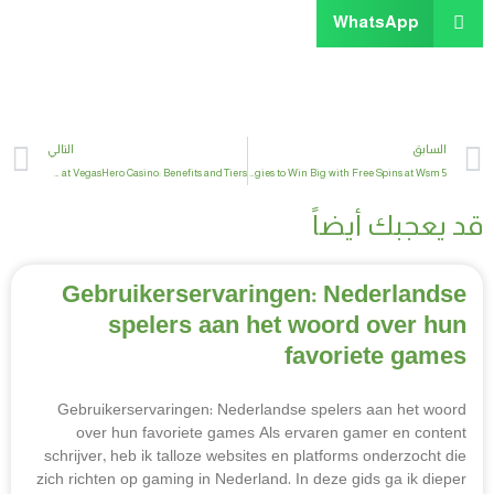
WhatsApp
t
Prev
السابق
التالي
VIP Program at VegasHero Casino: Benefits and Tiers
5 Proven Strategies to Win Big with Free Spins at Wsm
قد يعجبك أيضاً
Gebruikerservaringen: Nederlandse
spelers aan het woord over hun
favoriete games
Gebruikerservaringen: Nederlandse spelers aan het woord
over hun favoriete games Als ervaren gamer en content
schrijver, heb ik talloze websites en platforms onderzocht die
zich richten op gaming in Nederland. In deze gids ga ik dieper