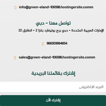
info@green-eland-106598.hostingersite.comm
تواصل معنا - دبي
الإمارات العربية المتحدة – دبي برج بوليفارد بلازا 2 – الطابق 22
966509994854
sales@green-eland-106598.hostingersite.comm
إشترك بقائمتنا البريدية
Emai
إشترك الأن