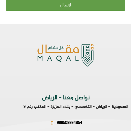
ارسال
تواصل معنا - الرياض
السعودية – الرياض – التخصصي – بنده العزيزة – المكتب رقم 9
966509994854