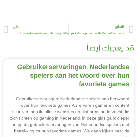
t
Prev
السابق
التالي
Den Fremtidige Duo af Mobilspil: Browser-baseret Casino Gaming i 2024
Revolutionizing Construction Project Management with Mobile Solutions
قد يعجبك أيضاً
Gebruikerservaringen: Nederlandse
spelers aan het woord over hun
favoriete games
Gebruikerservaringen: Nederlandse spelers aan het woord
over hun favoriete games Als ervaren gamer en content
schrijver, heb ik talloze websites en platforms onderzocht die
zich richten op gaming in Nederland. In deze gids ga ik dieper
in op de gebruikerservaringen van Nederlandse spelers met
betrekking tot hun favoriete games. We gaan kijken naar de