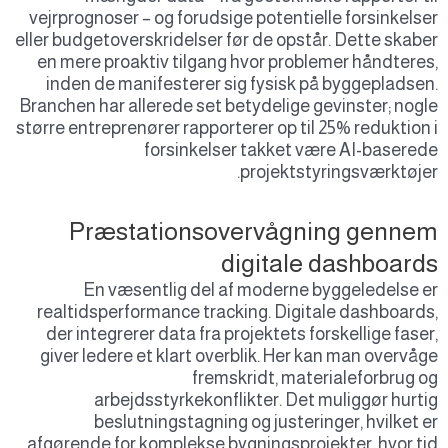
vejrprognoser – og forudsige potentielle forsinkelser
eller budgetoverskridelser før de opstår. Dette skaber
en mere proaktiv tilgang hvor problemer håndteres,
inden de manifesterer sig fysisk på byggepladsen.
Branchen har allerede set betydelige gevinster; nogle
større entreprenører rapporterer op til 25% reduktion i
forsinkelser takket være AI-baserede
projektstyringsværktøjer.
Præstationsovervågning gennem
digitale dashboards
En væsentlig del af moderne byggeledelse er
realtidsperformance tracking. Digitale dashboards,
der integrerer data fra projektets forskellige faser,
giver ledere et klart overblik. Her kan man overvåge
fremskridt, materialeforbrug og
arbejdsstyrkekonflikter. Det muliggør hurtig
beslutningstagning og justeringer, hvilket er
afgørende for komplekse bygningsprojekter, hvor tid