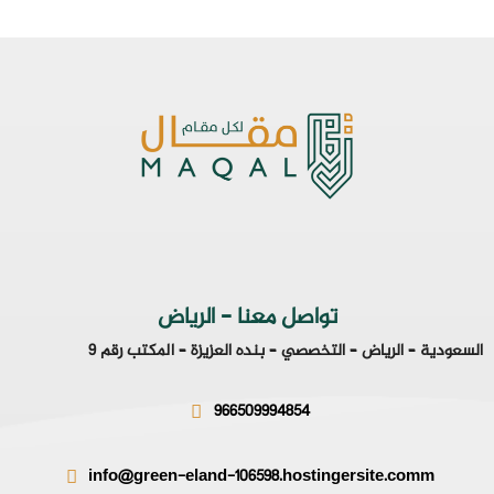
تواصل معنا - الرياض
السعودية – الرياض – التخصصي – بنده العزيزة – المكتب رقم 9
966509994854
info@green-eland-106598.hostingersite.comm