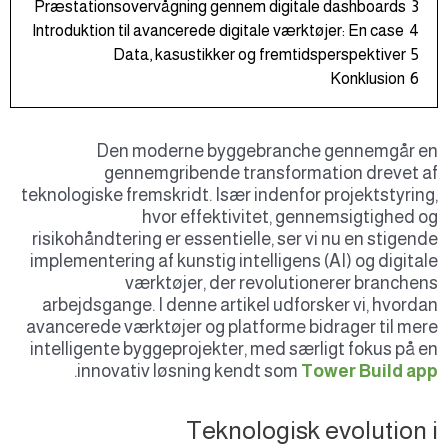
Præstationsovervågning gennem digitale dashboards
3
Introduktion til avancerede digitale værktøjer: En case
4
Data, kasustikker og fremtidsperspektiver
5
Konklusion
6
Den moderne byggebranche gennemgår en
gennemgribende transformation drevet af
teknologiske fremskridt. Især indenfor projektstyring,
hvor effektivitet, gennemsigtighed og
risikohåndtering er essentielle, ser vi nu en stigende
implementering af kunstig intelligens (AI) og digitale
værktøjer, der revolutionerer branchens
arbejdsgange. I denne artikel udforsker vi, hvordan
avancerede værktøjer og platforme bidrager til mere
intelligente byggeprojekter, med særligt fokus på en
.
innovativ løsning kendt som
Tower Build app
Teknologisk evolution i