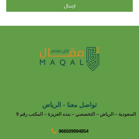
ارسال
تواصل معنا - الرياض
سعودية – الرياض – التخصصي – بنده العزيزة – المكتب رقم 9
966509994854