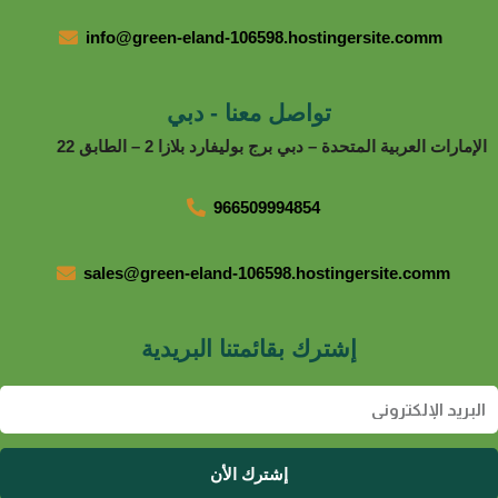
info@green-eland-106598.hostingersite.comm
تواصل معنا - دبي
إمارات العربية المتحدة – دبي برج بوليفارد بلازا 2 – الطابق 22
966509994854
sales@green-eland-106598.hostingersite.comm
إشترك بقائمتنا البريدية
Em
إشترك الأن