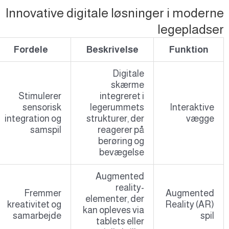
Innovative digitale løsninger i modern
legepladse
Fordele
Beskrivelse
Funktion
Digitale
skærme
Stimulerer
integreret i
sensorisk
legerummets
Interaktive
integration og
strukturer, der
vægge
samspil
reagerer på
berøring og
bevægelse
Augmented
reality-
Fremmer
Augmented
elementer, der
kreativitet og
Reality (AR)
kan opleves via
samarbejde
spil
tablets eller