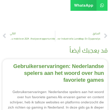
WhatsApp
xt
Prev
السابق
التالي
Les tendances de l’industrie du jeu mobile en 2024 : Analyse et opportunités
Hur Mobilspel Förändrar Industriella Landskap: En Djupanalys
د يعجبك أيضاً
Gebruikerservaringen: Nederlandse
spelers aan het woord over hun
favoriete games
Gebruikerservaringen: Nederlandse spelers aan het woord
over hun favoriete games Als ervaren gamer en content
schrijver, heb ik talloze websites en platforms onderzocht die
zich richten op gaming in Nederland. In deze gids ga ik dieper