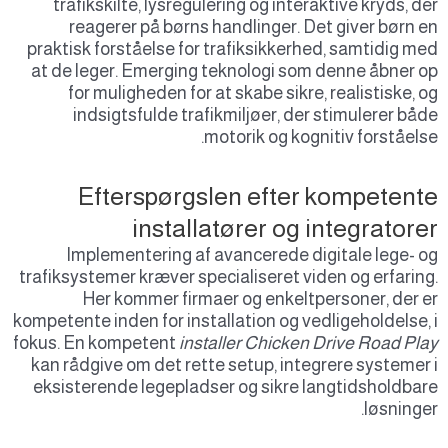
trafikskilte, lysregulering og interaktive kryds, d
reagerer på børns handlinger. Det giver børn 
praktisk forståelse for trafiksikkerhed, samtidig m
at de leger. Emerging teknologi som denne åbner 
for muligheden for at skabe sikre, realistiske, 
indsigtsfulde trafikmiljøer, der stimulerer bå
motorik og kognitiv forståels
Efterspørgslen efter kompetent
installatører og integratore
Implementering af avancerede digitale lege- 
trafiksystemer kræver specialiseret viden og erfarin
Her kommer firmaer og enkeltpersoner, der 
kompetente inden for installation og vedligeholdelse,
fokus. En kompetent
installer Chicken Drive Road Pl
kan rådgive om det rette setup, integrere systemer
eksisterende legepladser og sikre langtidsholdba
løsninge