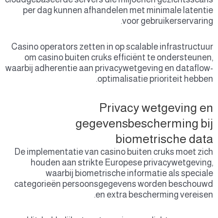
per 
Casino 
om c
waarbij 
De imp
ho
categ