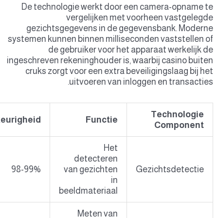
De t
gez
systemen
ingeschr
cruk
Toepassingsgebied
Nauwkeurighei
Accountaanmeldingsprocedure
98-99