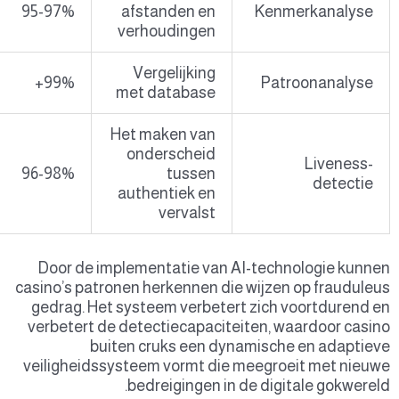
Identiteitsverificatie
95-97
Fraudedetectie
99%
Anti-spoofing
96-98
Door
casino’s
gedra
verbet
veilig