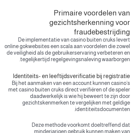
De
online g
de veil
t
Ident
Bij h
met cas