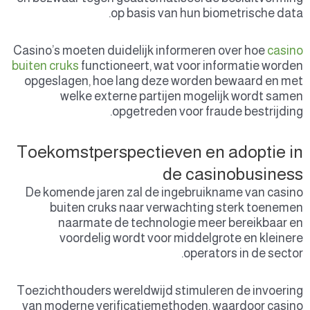
Casino’
buiten c
opges
Toek
De ko
b
Toezich
van mo