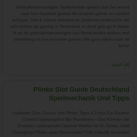
Gebruikerservaring
over hun favori
schrijver, heb ik tal
zich richten op gaming
in op de gebruikers
betrekking tot hun 
Plinko
S
Leitfaden Zum Zocke
Content Spiela
Erwarten Linienan
Throughout Plinko-ap