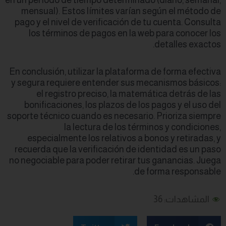
en un período de tie
mensual). Estos 
pago y el nivel de 
los términos d
En conclusión, utili
y segura requiere 
el registro p
bonificaciones, 
soporte técnico cuan
la lec
especialmente l
recuerda que la ve
no negociable para 