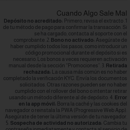
Depósito no acredi
de tu método de pago
se ha c
comprobante. 2
haber cumplido to
código pro
necesario. Los b
manual desde la s
rechazada
completado la verif
solicitados. 
cumplido con el 
usando un método 
en la app móv
navegador o reinst
Asegúrate de tener 
5.
Sospecha de act
contraseña inmedia