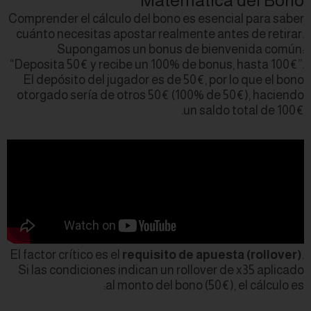
Comprender el cálcul
cuánto necesitas a
Supongamos
“Deposita 50€ y reci
El depósito del ju
otorgado sería de 
El factor crítico es e
Si las condiciones 
al 