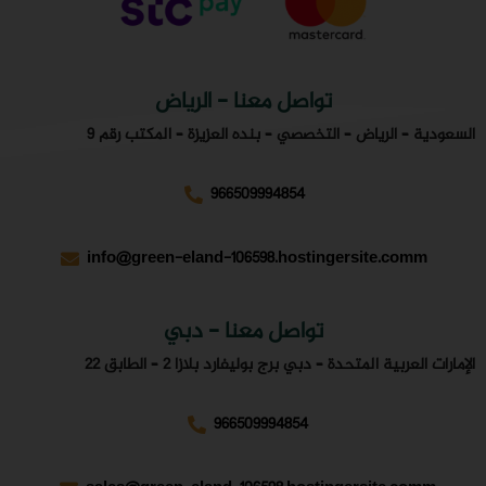
ياض
– المكتب رقم 9
info@green-e
بي
 22