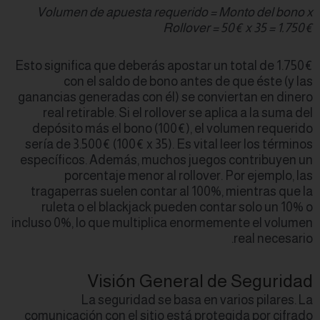
Volumen de apu
Esto significa que 
con el sal
ganancias generada
real retirable. 
depósito más el 
sería de 3.500€ (1
específicos. Adem
porcentaje 
tragaperras suel
ruleta o el bl
incluso 0%, lo que 
Visi
La segu
comunicación con e