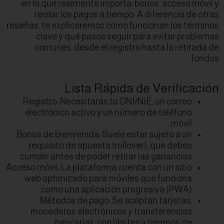
en lo que realme
recibir los p
reseñas, te explica
clave y qué 
comunes, desd
List
Registro: Necesi
electrónico act
Bonus de bienveni
requisito de ap
cumplir antes de 
Acceso móvil: La pla
web optimizado
como una ap
Métodos de 
monederos ele
bancaria