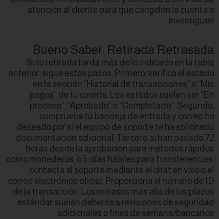
atención al cli
Bueno Sa
Si tu retirada 
anterior, sigue esto
en la sección 
pagos” de tu c
proceso”, “Ap
comprueba t
deseado por si el 
documentación adi
horas desde la
como monederos, o 5 
contacta al so
correo electrónico o
de la transacción. 
estándar suelen 
adicion