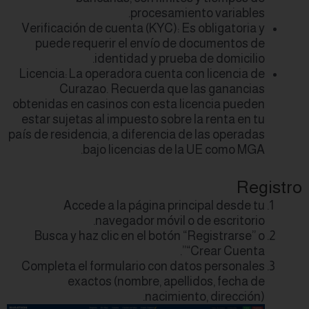
Verificación de cu
puede requerir
iden
Licencia: La opera
Curazao. R
obtenidas en casino
estar sujetas al i
país de residencia, 
bajo l
Accede a l
nave
Busca y haz clic
Completa el formu
exactos (