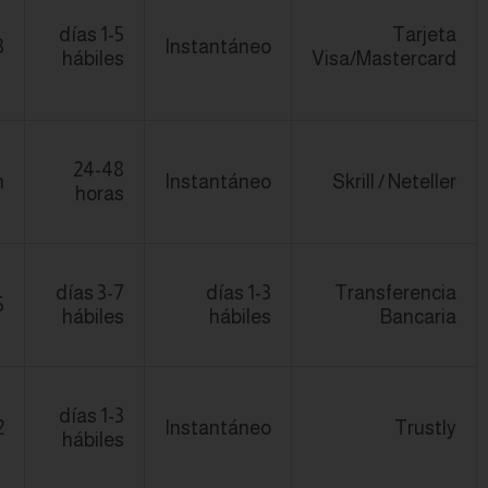
debe
1-5 días
coincidir
1-3 días
In
hábiles
con el de la
cuenta.
Método
más rápido
24-48
Hasta 24h
In
para
horas
retiradas.
Puede
conllevar
3-7 días
2-5 días
comisiones
hábiles
del banco.
Popular en
países
1-3 días
1-2 días
In
nórdicos y
hábiles
Europa.