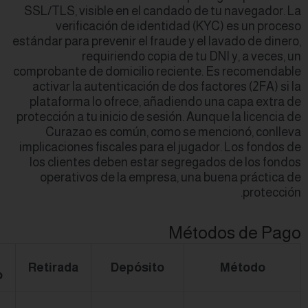
SSL/TLS, visible 
verificació
estándar para preven
requiri
comprobante de dom
activar la auten
plataforma lo of
protección a tu ini
Curazao es c
implicaciones fisc
los clientes deb
operativos de 
Tiempo de
Notas
Retirada
D
Procesamiento
El nombre