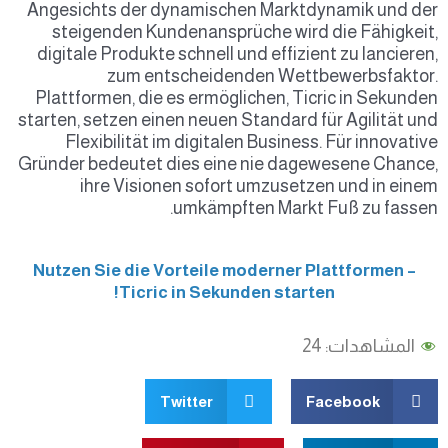
Angesichts der dyna
steigenden Kunden
digitale Produkte sch
zum entsch
Plattformen, die es 
starten, setzen einen 
Flexibilität im d
Gründer bedeutet dies
ihre Visionen 
umk
Nutzen Sie die Vort
Ticric in 
Twitt