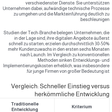
verschieden
Unternehmen dabei, au
zu umgehen und di
Studien der Tech-Bran
in der Lage sind, 
schnell zu starten, e
mehr Kundenzuwachs
nach Launch. I
Metho
Implementierungskoste
für junge F
Vergleich: Sch
herk
Schnellstart-
Traditionelle
Plattformen
Entwicklung