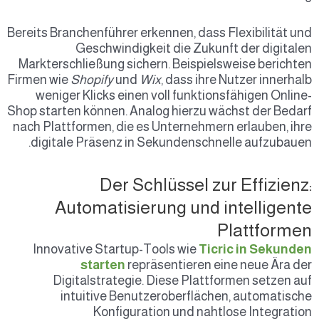
Bereits Branchenführer 
Geschwindig
Markterschließung sic
Firmen wie
Shopify
und
weniger Klicks eine
Shop starten können. A
nach Plattformen, die 
digitale Präsenz i
Der S
Automatisi
Innovative Startup
starten
re
Digitalstrategi
intuitive Ben
Konfigur