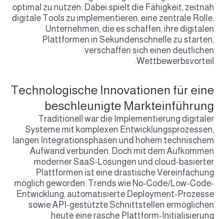
optimal zu nutzen. Dab
digitale Tools zu impl
Unternehmen, 
Plattformen i
ver
Technologische 
beschleu
Traditionell wa
Systeme mit komp
langen Integrations
Aufwand verbund
moderner SaaS-
Plattformen ist
möglich geworden. T
Entwicklung, automa
sowie API-gestütz
.
heute eine
r