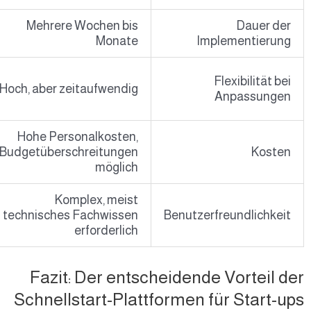
Mehrere Wochen bis
Sekunden bis Minuten
Monate
Begrenzt, aber
ausreichend für
Hoch, aber zeitaufwendig
Standardprozesse
Geringe laufende
Hohe Personalkosten,
Kosten, vorhersehbare
Budgetüberschreitungen
Preise
möglich
Intuitiv, keine
Komplex, meist
Programmierkenntnisse
technisches Fachwissen
notwendig
erforderlich
Fazit: Der ent
Schnellstart-Pla