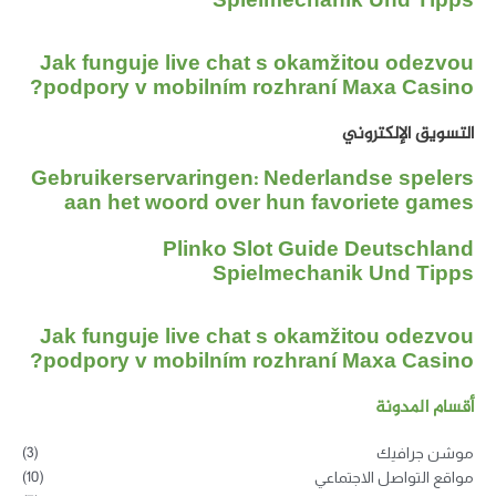
Jak funguje live 
podpory v mobiln
Gebruikerservarin
aan het woord 
Plink
Jak funguje live 
podpory v mobiln
(3)
(10)