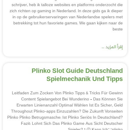
schrijver, heb ik talloze
zich richten op gaming in 
in op de gebruikerserva
betrekking tot hun favo
Plinko S
Spi
Leitfaden Zum Zocken Vo
Content Spielangeb
Erwarten Linienanzahl
Throughout Plinko-apps 
Plinko Plinko Betrugsmasche
Fazit: Lohnt Sich D