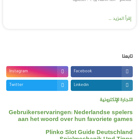
Instagram
Twitter
Gebruikerservarin
aan het woord 
Plink