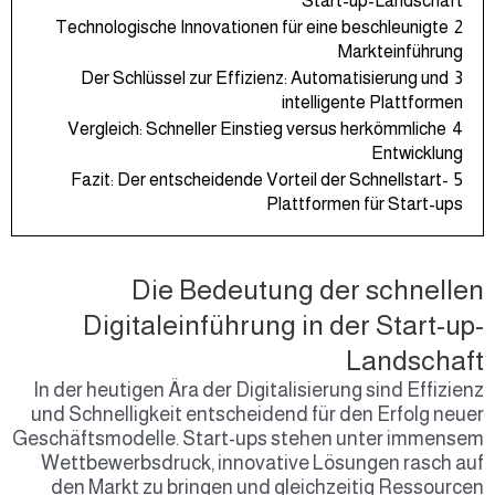
Technologische Innov
Der Schlüssel zur 
Vergleich: Schnelle
Fazit: Der entschei
Die Be
Digitaleinf
In der heutigen Ära de
und Schnelligkeit ent
Geschäftsmodelle. Sta
Wettbewerbsdruck, 
den Markt zu bring