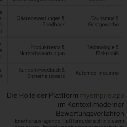
KI-gestützte
Sentimentanalyse,
Gästebewertungen &
verifizierte
Feedback
Rezensionen
Big Data-Analysen,
Produkttests &
automatische
Nutzerbewertungen
Bewertungssynthese
Predictive Analytics,
Kunden-Feedback &
Datenaggregation
Sicherheitstests
Die Rolle der Plattfo
im K
Bewer
Eine herausragende Plattfo