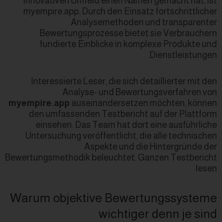
innovativen Umfeld einen N
myempire.app. Durch den Ein
Analysemethod
Bewertungsprozesse bi
fundierte Einblicke in
Interessierte Leser, die si
Analyse- und Be
myempire.app
auseinanderse
den umfassenden Testberi
einsehen. Das Team hat 
Untersuchung veröffentlich
Aspekte und
Bewertungsmethodik beleuchtet
Warum objektive Bew
wicht