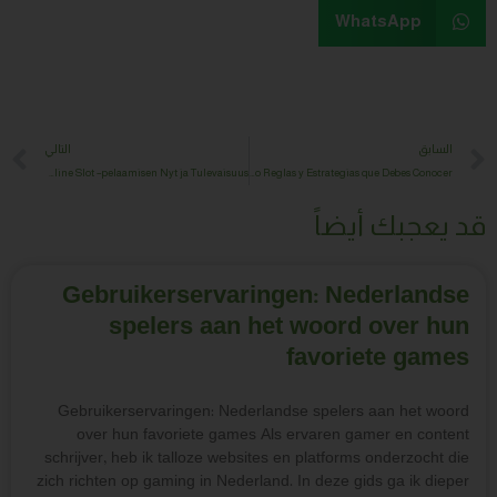
Next
التالي
Kasvavat Pelimarkkinat Suomessa: Online Slot –pelaamisen Nyt ja Tulevaisuus
Ace Game Casino Funcionamiento Reglas y Estrategias que Debes Conocer
Gebruikerservaring
spelers aan het
Gebruikerservaringen: Nederland
over hun favoriete games Als 
schrijver, heb ik talloze websites e
zich richten op gaming in Nederland.