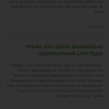
in op de gebruikerservaringen van
betrekking tot hun favoriete game
Plinko Slot Gu
Spielmech
Leitfaden Zum Zocken Von Plinko T
Content Spielangebot Bei Wu
Erwarten Linienanzahl Optimal W
Throughout Plinko-apps Einzuzahle
Plinko Plinko Betrugsmasche: Ist Plin
Fazit: Lohnt Sich Das Plinko
Spie