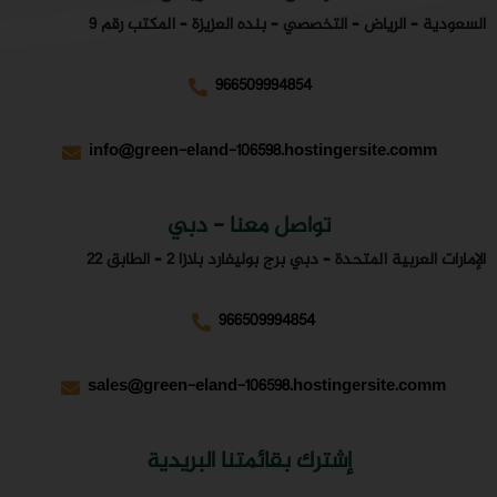
 بنده العزيزة – المكتب رقم 9
966509994
info@green-eland-106598.
ل معنا - دبي
ارد بلازا 2 – الطابق 22
966509994
sales@green-eland-106598
قائمتنا البريدية