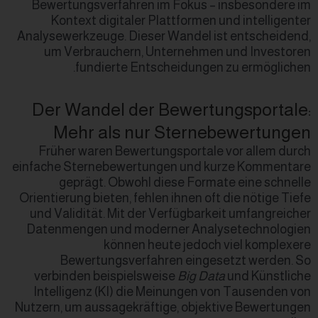
Bewertungsverfahren im Fo
Kontext digitaler Plattf
Analysewerkzeuge. Dieser Wan
um Verbrauchern, Untern
fundierte Entscheid
Der Wandel der Bew
Mehr als nur St
Früher waren Bewertungspo
einfache Sternebewertungen 
geprägt. Obwohl diese
Orientierung bieten, fehlen ihn
und Validität. Mit der Verfü
Datenmengen und moderner
können heute j
Bewertungsverfahren 
verbinden beispielsweise
B
Intelligenz (KI) die Meinu
Nutzern, um aussagekräftige, 