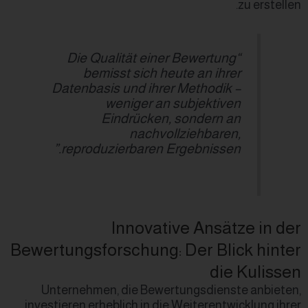
“Die Qualität einer
bemisst sich heu
Datenbasis und ihrer 
weniger an s
Eindrücken, 
nachvoll
reproduzierbaren Erg
Innovativ
Bewertungsforschung: 
Unternehmen, die Bewert
investieren erheblich in die 