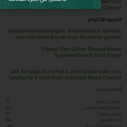
Jak funguje live chat s
podpory v mobilním rozh
Gebruikerservaringen: Ne
aan het woord over hu
Plinko Slot 
Spielme
Jak funguje live chat s
podpory v mobilním rozh
(3)
(10)
(7)
(66)
(20)