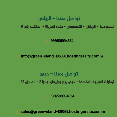
تواصل معنا - الرياض
السعودية – الرياض – التخصصي – بنده العزيزة – المكتب رقم 9
966509994854
info@green-eland-106598.hostingersite.comm
تواصل معنا - دبي
الإمارات العربية المتحدة – دبي برج بوليفارد بلازا 2 – الطابق 22
966509994854
sales@green-eland-106598.hostingersite.comm