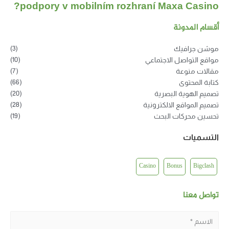
podpory v mobilním rozhraní Maxa Casino?
أقسام المدونة
(3)
موشن جرافيك
(10)
مواقع التواصل الاجتماعي
(7)
مقالات منوعة
(66)
كتابة المحتوى
(20)
تصميم الهوية البصرية
(28)
تصميم المواقع الالكترونية
(19)
تحسين محركات البحث
التسميات
Casino
Bonus
Bigclash
تواصل معنا