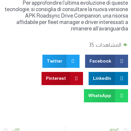
Per approfondire l’ultima evoluzione di quest
tecnologie, si consiglia di consultare la nuova version
APK Roadsync Drive Companion, una risors
affidabile per fleet manager e driver interessati 
rimanere all’avanguardia
المشاهدات:
35
Twitter
Facebook
Pinterest
LinkedIn
WhatsApp
xt
Prev
السابق
التالي