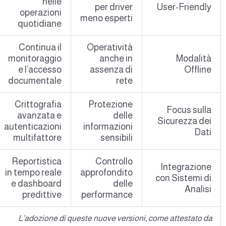
nelle
per driver
User-Friendly
operazioni
meno esperti
quotidiane
Continua il
Operatività
monitoraggio
anche in
Modalità
e l’accesso
assenza di
Offline
documentale
rete
Crittografia
Protezione
Focus sulla
avanzata e
delle
Sicurezza dei
autenticazioni
informazioni
Dati
multifattore
sensibili
Reportistica
Controllo
Integrazione
in tempo reale
approfondito
con Sistemi di
e dashboard
delle
Analisi
predittive
performance
L’adozione di queste nuove versioni, come attestato da