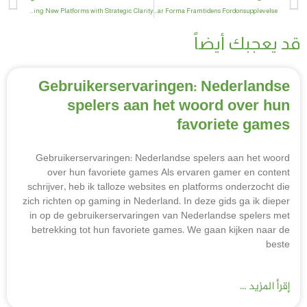
Redefining Mobile Gaming: Integrating New Platforms with Strategic Clarity
Den Digitala Luxuromgången: Hur Appar Forma Framtidens Fordonsupplevelse
د يعجبك أيضاً
Gebruikerservaringen: Nederlandse
spelers aan het woord over hun
favoriete games
Gebruikerservaringen: Nederlandse spelers aan het woord
over hun favoriete games Als ervaren gamer en content
schrijver, heb ik talloze websites en platforms onderzocht die
zich richten op gaming in Nederland. In deze gids ga ik dieper
in op de gebruikerservaringen van Nederlandse spelers met
betrekking tot hun favoriete games. We gaan kijken naar de
beste
إقرأ المزيد ...