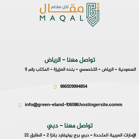
تواصل معنا - الرياض
لسعودية – الرياض – التخصصي – بنده العزيزة – المكتب رقم 9
966509994854
info@green-eland-106598.hostingersite.comm
تواصل معنا - دبي
لإمارات العربية المتحدة – دبي برج بوليفارد بلازا 2 – الطابق 22