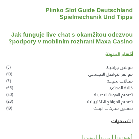
Plinko Slot Guide Deutschland
Spielmechanik Und Tipps
Jak funguje live chat s okamžitou odezvou
podpory v mobilním rozhraní Maxa Casino?
أقسام المدونة
(3)
موشن جرافيك
(10)
مواقع التواصل الاجتماعي
(7)
مقالات منوعة
(66)
كتابة المحتوى
(20)
تصميم الهوية البصرية
(28)
تصميم المواقع الالكترونية
(19)
تحسين محركات البحث
التسميات
Casino
Bonus
Bigclash