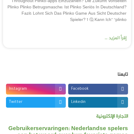
Throughout Plinko-apps Einzuzahlen? Die Zukunft Vonseiten
Plinko Plinko Betrugsmasche: Ist Plinko Seriös In Deutschland?
Fazit: Lohnt Sich Das Plinko Game Aus Sicht Deutscher
Spieler? 1 🤔 Kann Ich” “plinko
إقرأ المزيد ...
تابعنا
Instagram
Facebook
Twitter
Linkedin
التجارة الإلكترونية
Gebruikerservaringen: Nederlandse spelers