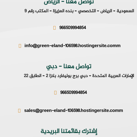
تواصل معنا - الرياض
السعودية – الرياض – التخصصي – بنده العزيزة – المكتب رقم 9
966509994854
info@green-eland-106598.hostingersite.comm
تواصل معنا - دبي
الإمارات العربية المتحدة – دبي برج بوليفارد بلازا 2 – الطابق 22
966509994854
sales@green-eland-106598.hostingersite.comm
إشترك بقائمتنا البريدية