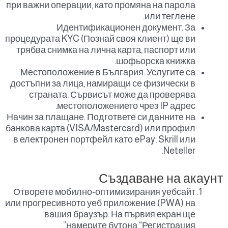
при важни операции, като промяна на парола
или теглене.
Идентификационен документ. За
процедурата KYC (Познай своя клиент) ще ви
трябва снимка на лична карта, паспорт или
шофьорска книжка.
Местоположение в България. Услугите са
достъпни за лица, намиращи се физически в
страната. Сървисът може да проверява
местоположението чрез IP адрес.
Начин за плащане. Подгответе си данните на
банкова карта (VISA/Mastercard) или профил
в електронен портфейл като ePay, Skrill или
Neteller.
Създаване на акаунт
Отворете мобилно-оптимизирания уебсайт
или прогресивното уеб приложение (PWA) на
вашия браузър. На първия екран ще
намерите бутона “Регистрация”.