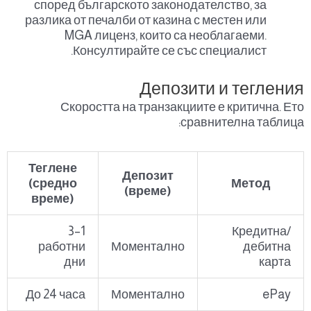
според българското законодателство, за
разлика от печалби от казина с местен или
MGA лиценз, които са необлагаеми.
Консултирайте се със специалист.
Депозити и тегления
Скоростта на транзакциите е критична. Ето
сравнителна таблица:
Теглене
Депозит
(средно
Метод
(време)
време)
1–3
Кредитна/
работни
Моментално
дебитна
дни
карта
До 24 часа
Моментално
ePay