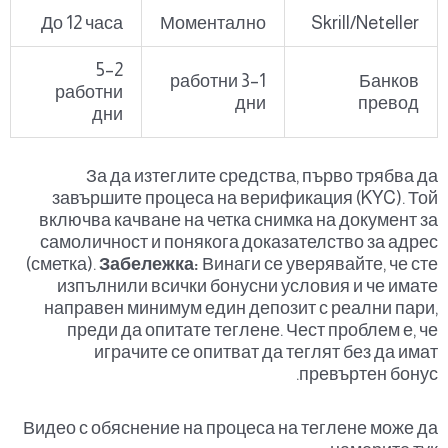
До 12 часа
Моментално
Skrill/Neteller
2–5
1–3 работни
Банков
работни
дни
превод
дни
За да изтеглите средства, първо трябва да
завършите процеса на верификация (KYC). Той
включва качване на четка снимка на документ за
самоличност и понякога доказателство за адрес
(сметка).
Забележка:
Винаги се уверявайте, че сте
изпълнили всички бонусни условия и че имате
направен минимум един депозит с реални пари,
преди да опитате теглене. Чест проблем е, че
играчите се опитват да теглят без да имат
превъртен бонус.
Видео с обяснение на процеса на теглене може да