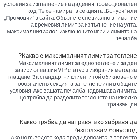
условия за изпълнение на дадения промоционален
код. Те се намират в секцията „Бонуси“ или
„Промоции“ в сайта. Обърнете специално внимание
на времевия лимит за изпълнение на улта,
максималния залог, изключените игри и лимита на
печалба.
Какво е максималният лимит за теглене?
Максималният лимит за едно теглене и за ден
зависи от вашия VIP статус и избрания метод за
плащане. За стандартни клиенти той обикновено е
обозначен в секцията за теглене или в общите
условия. Ако вашата печалба надвишава лимита,
ще трябва да разделите тегленето на няколко
транзакции.
Какво трябва да направя, ако забравя да
използвам бонус код?
Ако не въведете кода преди депозита, в повечето