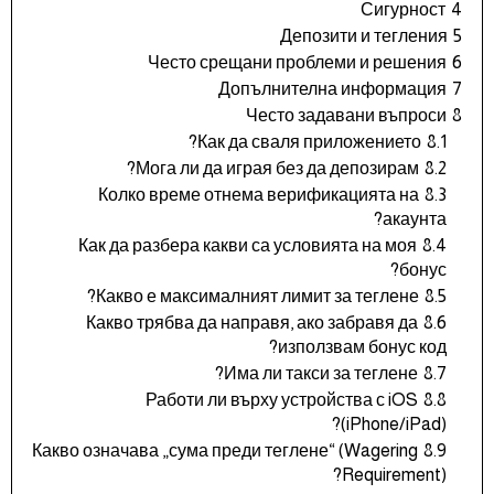
Сигурност
4
Депозити и тегления
5
Често срещани проблеми и решения
6
Допълнителна информация
7
Често задавани въпроси
8
Как да сваля приложението?
8.1
Мога ли да играя без да депозирам?
8.2
Колко време отнема верификацията на
8.3
акаунта?
Как да разбера какви са условията на моя
8.4
бонус?
Какво е максималният лимит за теглене?
8.5
Какво трябва да направя, ако забравя да
8.6
използвам бонус код?
Има ли такси за теглене?
8.7
Работи ли върху устройства с iOS
8.8
(iPhone/iPad)?
Какво означава „сума преди теглене“ (Wagering
8.9
Requirement)?