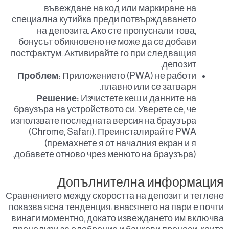
въвеждане на код или маркиране на
специална кутийка преди потвърждаването
на депозита. Ако сте пропуснали това,
бонусът обикновено не може да се добави
постфактум. Активирайте го при следващия
депозит.
Проблем:
Приложението (PWA) не работи
плавно или се затваря.
Решение:
Изчистете кеш и данните на
браузъра на устройството си. Уверете се, че
използвате последната версия на браузъра
(Chrome, Safari). Преинсталирайте PWA
(премахнете я от началния екран и я
добавете отново чрез менюто на браузъра).
Допълнителна информация
Сравнението между скоростта на депозит и теглене
показва ясна тенденция: внасянето на пари е почти
винаги моментно, докато извеждането им включва