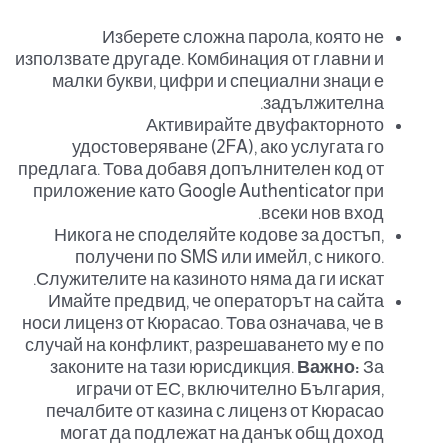
Изберете сложна парола, която не
използвате другаде. Комбинация от главни и
малки букви, цифри и специални знаци е
задължителна.
Активирайте двуфакторното
удостоверяване (2FA), ако услугата го
предлага. Това добавя допълнителен код от
приложение като Google Authenticator при
всеки нов вход.
Никога не споделяйте кодове за достъп,
получени по SMS или имейл, с никого.
Служителите на казиното няма да ги искат.
Имайте предвид, че операторът на сайта
носи лиценз от Кюрасао. Това означава, че в
случай на конфликт, разрешаването му е по
законите на тази юрисдикция.
Важно:
За
играчи от ЕС, включително България,
печалбите от казина с лиценз от Кюрасао
могат да подлежат на данък общ доход