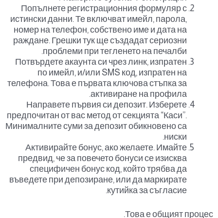
Попълнете регистрационния формуляр с
истински данни. Те включват имейл, парола,
номер на телефон, собствено име и дата на
раждане. Грешки тук ще създадат сериозни
проблеми при тегленето на печалби.
Потвърдете акаунта си чрез линк, изпратен
по имейл, и/или SMS код, изпратен на
телефона. Това е първата ключова стъпка за
активиране на профила.
Направете първия си депозит. Изберете
предпочитан от вас метод от секцията “Каси”.
Минималните суми за депозит обикновено са
ниски.
Активирайте бонус, ако желаете. Имайте
предвид, че за повечето бонуси се изисква
специфичен бонус код, който трябва да
въведете при депозиране, или да маркирате
кутийка за съгласие.
Това е общият процес.