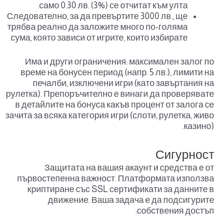
само 0.30 лв. (3%) се отчитат към улта.
Следователно, за да превъртите 3000 лв., ще
трябва реално да заложите много по-голяма
сума, която зависи от игрите, които избирате.
Има и други ограничения: максимален залог по
време на бонусен период (напр. 5 лв.), лимити на
печалби, изключени игри (като завъртания на
рулетка). Препоръчително е винаги да проверявате
в детайлите на бонуса какъв процент от залога се
зачита за всяка категория игри (слоти, рулетка, живо
казино).
Сигурност
Защитата на вашия акаунт и средства е от
първостепенна важност. Платформата използва
криптиране със SSL сертификати за данните в
движение. Ваша задача е да подсигурите
собствения достъп: