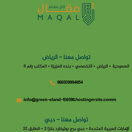
تواصل معنا - الرياض
السعودية – الرياض – التخصصي – بنده العزيزة – المكتب رقم 9
966509994854
info@green-eland-106598.hostingersite.comm
تواصل معنا - دبي
الإمارات العربية المتحدة – دبي برج بوليفارد بلازا 2 – الطابق 22