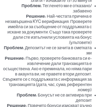
опити – изчакайте 15–30 минути.
Проблем:
Тегленето ми е отказано/
забавено.
Решение:
Най-честата причина е
незавършена KYC верификация. Проверете
имейла си за съобщение от поддръжката с
искане за документи. Също така проверете
дали сте изпълнили условията на бонус
(ультовете).
Проблем:
Депозитът не се зачита в сметката
ми.
Решение:
Първо, проверете банковата си е-
извлечение дали транзакцията е
осъществена. Ако е преминала, но няма пари
в акаунта ви, не правете втори депозит.
Свържете се с поддръжката с информация за
транзакцията (дата, час, сума, референтен
номер).
Проблем:
Бонусът не се активира при
депозит.
Решение:
Повечето бонуси изискват ръчно