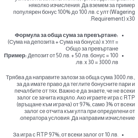
няколко изчисления. Да вземем за пример
популярен бонус 100% до 100 лв. с улт (Wagering
Requirement) x30.
Формула за обща сума за превъртане:
(Сума на депозита + Сума на бонуса) x Улт =
Общо за превъртане
Пример:
Депозит от 50 лв. + 50 лв. бонус = 100
лв. x 30 = 3000 лв.
Трябва да направите залози за обща сума 3000 лв.,
за да имате право да теглите бонусните пари и
печалбите от тях. Важно е да знаете, че не всеки
залог се зачита изцяло. Ако играете игра с RTP
(връщане към играча) от 97%, само 3% от всеки
залог се отчита към улта при определени от
оператора условия. Да направим изчисление:
За игра с RTP 97%, от всеки залог от 10 лв.