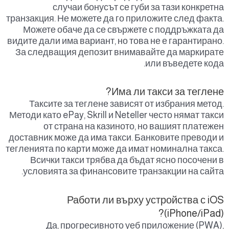
случаи бонусът се губи за тази конкретна
транзакция. Не можете да го приложите след факта.
Можете обаче да се свържете с поддръжката да
видите дали има вариант, но това не е гарантирано.
За следващия депозит внимавайте да маркирате
или въведете кода.
Има ли такси за теглене?
Таксите за теглене зависят от избрания метод.
Методи като ePay, Skrill и Neteller често нямат такси
от страна на казиното, но вашият платежен
доставник може да има такси. Банковите преводи и
тегленията по карти може да имат номинална такса.
Всички такси трябва да бъдат ясно посочени в
условията за финансовите транзакции на сайта.
Работи ли върху устройства с iOS
(iPhone/iPad)?
Да, прогресивното уеб приложение (PWA),