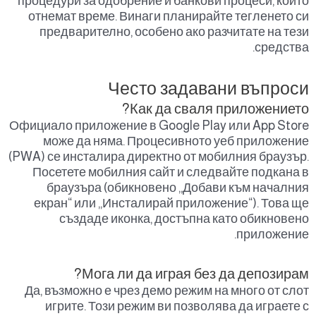
процедури за одобрение и банкови процеси, които
отнемат време. Винаги планирайте тегленето си
предварително, особено ако разчитате на тези
средства.
Често задавани въпроси
Как да сваля приложението?
Официало приложение в Google Play или App Store
може да няма. Процесивното уеб приложение
(PWA) се инсталира директно от мобилния браузър.
Посетете мобилния сайт и следвайте подкана в
браузъра (обикновено „Добави към началния
екран“ или „Инсталирай приложение“). Това ще
създаде иконка, достъпна като обикновено
приложение.
Мога ли да играя без да депозирам?
Да, възможно е чрез демо режим на много от слот
игрите. Този режим ви позволява да играете с