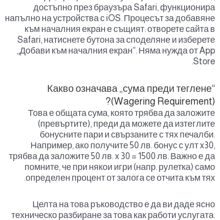
достъпно през браузъра Safari, функционира
напълно на устройства с iOS. Процесът за добавяне
към началния екран е същият: отворете сайта в
Safari, натиснете бутона за споделяне и изберете
„Добави към началния екран“. Няма нужда от App
Store.
Какво означава „сума преди теглене“
(Wagering Requirement)?
Това е общата сума, която трябва да заложите
(превъртите), преди да можете да изтеглите
бонусните пари и свързаните с тях печалби.
Например, ако получите 50 лв. бонус с улт x30,
трябва да заложите 50 лв. x 30 = 1500 лв. Важно е да
помните, че при някои игри (напр. рулетка) само
определен процент от залога се отчита към тях.
Целта на това ръководство е да ви даде ясно
техническо разбиране за това как работи услугата.