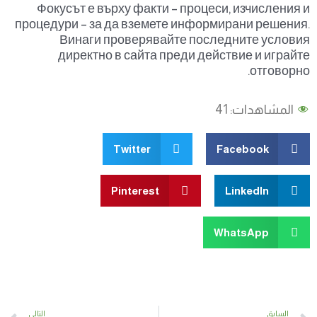
Фокусът е върху факти – процеси, изчисления и
процедури – за да вземете информирани решения.
Винаги проверявайте последните условия
директно в сайта преди действие и играйте
отговорно.
المشاهدات:
41
Twitter
Facebook
Pinterest
LinkedIn
WhatsApp
t
Prev
السابق
التالي