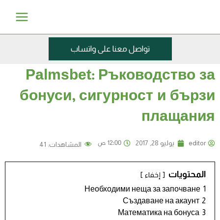
خطي
Main
لى
Menu
لمحتوى
تواصل معنا على واتساب
Palmsbet: Ръководство за
бонуси, сигурност и бързи
плащания
12:00 ص
editor
يوليو 28, 2017
المشاهدات:
41
المحتويات
إخفاء
Необходими неща за започване
1
Създаване на акаунт
2
Математика на бонуса
3