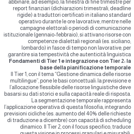
abbinare, ad esempio, la finestra di fine trimestre per
report finanziari (dichiarazioni trimestrali, deadline
rigide) a traduttori certificati in italiano standard
operativo durante le ore lavorative, mentre nelle
campagne elettorali o periodi di comunicazione
istituzionale (gennaio-febbraio), si attivano risorse con
competenze dialettali regionali (es. siciliano,
lombardo) in fasce di tempo non lavorative, per
garantire sia tempestività che autenticità linguistica.
Fondamenti di Tier 1 e integrazione con Tier 2: la
base della pianificazione temporale
Il Tier 1, con il tema “Gestione dinamica delle risorse
multilingue”, pone le basi concettuali: la previsione e
l’allocazione flessibile delle risorse linguistiche deve
basarsi su dati storici e sulla capacità reale di risposta.
La segmentazione temporale rappresenta
l’applicazione operativa di questa filosofia, integrando
previsioni cicliche (es. aumento del 40% delle richieste
di traduzione a dicembre) con capacità di scheduling
dinamico. Il Tier 2, con il focus specifico, traduce
questa visione in processi granulari e misurabili,