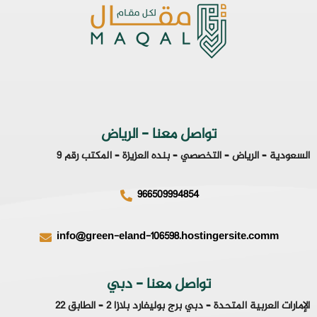
تواصل معنا - الرياض
السعودية – الرياض – التخصصي – بنده العزيزة – المكتب رقم 9
966509994854
info@green-eland-106598.hostingersite.comm
تواصل معنا - دبي
الإمارات العربية المتحدة – دبي برج بوليفارد بلازا 2 – الطابق 22