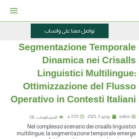
خطي
Main
لى
Menu
لمحتوى
تواصل معنا على واتساب
Segmentazione Temporale
Dinamica nei Crisalls
Linguistici Multilingue:
Ottimizzazione del Flusso
Operativo in Contesti Italiani
2:25 م
editor
يوليو 5, 2025
المشاهدات:
135
Nel complesso scenario dei crisalls linguistici
multilingue, la segmentazione temporale emerge