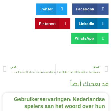
Twitter
Facebook
Pinterest
LinkedIn
WhatsApp
t
Prev
السابق
التالي
LamaLucky Casino: Ein Insider-Blick auf das Spieleportfolio
The Evolution and Significance ofOnline Slotsin the UK Gambling Landscape
قد يعجبك أيضاً
Gebruikerservaringen: Nederlandse
spelers aan het woord over hun