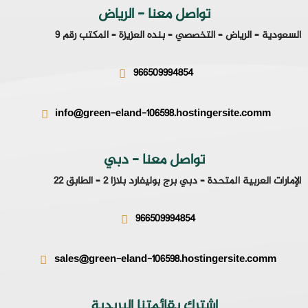
تواصل معنا - الرياض
السعودية – الرياض – التخصصي – بنده العزيزة – المكتب رقم 9
966509994854
info@green-eland-106598.hostingersite.comm
تواصل معنا - دبي
الإمارات العربية المتحدة – دبي برج بوليفارد بلازا 2 – الطابق 22
966509994854
sales@green-eland-106598.hostingersite.comm
إشترك بقائمتنا البريدية